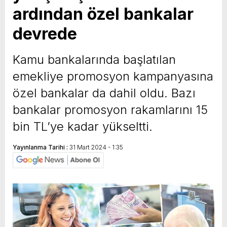
ardından özel bankalar
yeni özellikler belli oldu
devrede
Kamu bankalarında başlatılan
emekliye promosyon kampanyasına
özel bankalar da dahil oldu. Bazı
bankalar promosyon rakamlarını 15
bin TL’ye kadar yükseltti.
Yayınlanma Tarihi :
31 Mart 2024 - 1:35