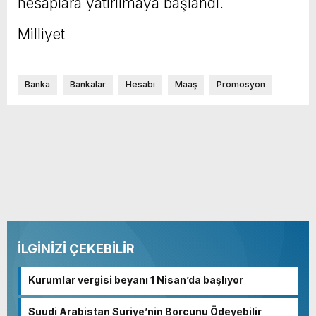
hesaplara yatırılmaya başlandı.
Milliyet
Banka
Bankalar
Hesabı
Maaş
Promosyon
İLGİNİZİ ÇEKEBİLİR
Kurumlar vergisi beyanı 1 Nisan’da başlıyor
Suudi Arabistan Suriye’nin Borcunu Ödeyebilir