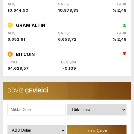
ALIŞ
SATIŞ
FARK
10.644,50
10.878,83
% 2,48
GRAM ALTIN
ALIŞ
SATIŞ
FARK
6.652,81
6.653,72
% 2,48
BITCOIN
FİYAT
DEĞİŞİM
64.628,57
-0.109
DÖVİZ
ÇEVİRİCİ