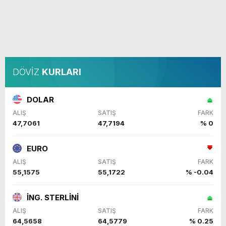
DÖVİZ
KURLARI
DOLAR
ALIŞ
SATIŞ
FARK
47,7061
47,7194
% 0
EURO
ALIŞ
SATIŞ
FARK
55,1575
55,1722
% -0.04
İNG. STERLİNİ
ALIŞ
SATIŞ
FARK
64,5658
64,5779
% 0.25