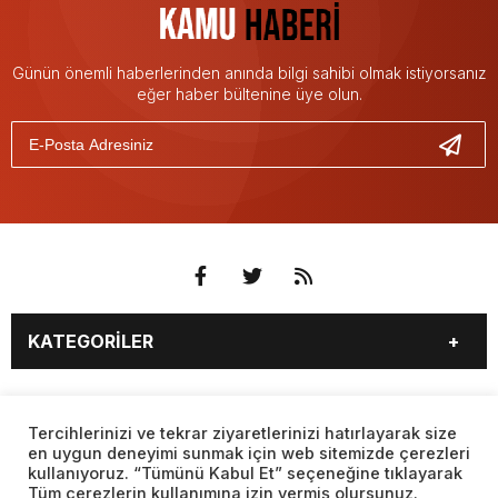
Günün önemli haberlerinden anında bilgi sahibi olmak istiyorsanız
eğer haber bültenine üye olun.
KATEGORİLER
3. SAYFA
EKONOMİ
SAYFALAR
EĞİTİM
SAĞLIK
Tercihlerinizi ve tekrar ziyaretlerinizi hatırlayarak size
en uygun deneyimi sunmak için web sitemizde çerezleri
YAŞAM
SPOR
kullanıyoruz. “Tümünü Kabul Et” seçeneğine tıklayarak
BURÇLAR
CANLI BORSA
MAGAZİN
KÜLTÜR SANAT
Tüm çerezlerin kullanımına izin vermiş olursunuz.