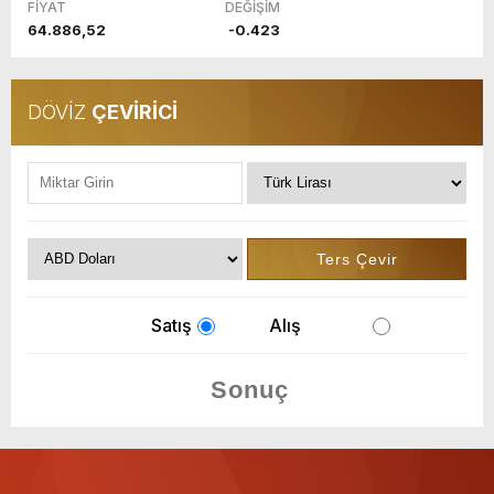
FİYAT
DEĞİŞİM
64.886,52
-0.423
DÖVİZ
ÇEVİRİCİ
Satış
Alış