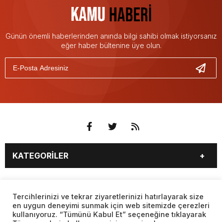
Günün önemli haberlerinden anında bilgi sahibi olmak istiyorsanız
eğer haber bültenine üye olun.
KATEGORİLER
3. SAYFA
EKONOMİ
SAYFALAR
EĞİTİM
SAĞLIK
Tercihlerinizi ve tekrar ziyaretlerinizi hatırlayarak size
en uygun deneyimi sunmak için web sitemizde çerezleri
YAŞAM
SPOR
kullanıyoruz. “Tümünü Kabul Et” seçeneğine tıklayarak
BURÇLAR
CANLI BORSA
MAGAZİN
KÜLTÜR SANAT