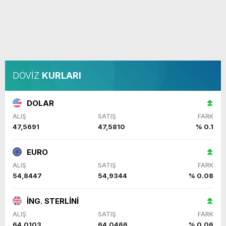
DÖVİZ
KURLARI
DOLAR
ALIŞ
SATIŞ
FARK
47,5691
47,5810
% 0.1
EURO
ALIŞ
SATIŞ
FARK
54,8447
54,9344
% 0.08
İNG. STERLİNİ
ALIŞ
SATIŞ
FARK
64,0103
64,0466
% 0.06