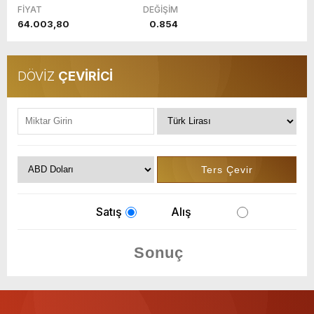
FİYAT
DEĞİŞİM
64.003,80
0.854
DÖVİZ
ÇEVİRİCİ
Satış
Alış