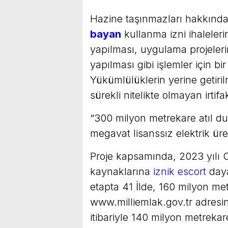
Hazine taşınmazları hakkında 
bayan
kullanma izni ihalelerin
yapılması, uygulama projeler
yapılması gibi işlemler için bir
Yükümlülüklerin yerine getiri
sürekli nitelikte olmayan irtif
“300 milyon metrekare atıl d
megavat lisanssız elektrik ür
Proje kapsamında, 2023 yılı O
kaynaklarına
iznik escort
daya
etapta 41 İlde, 160 milyon met
www.milliemlak.gov.tr adresin
itibariyle 140 milyon metrekar