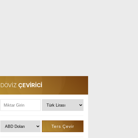
DÖVİZ
ÇEVİRİCİ