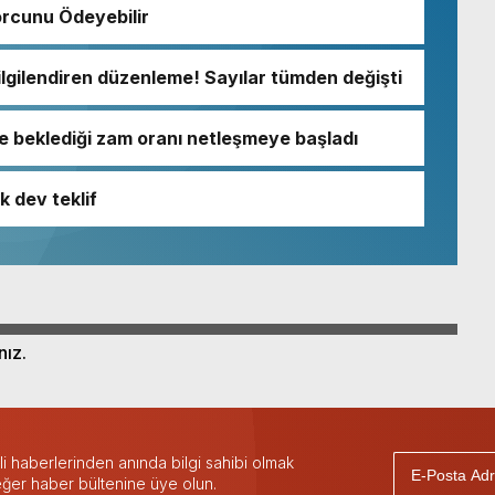
orcunu Ödeyebilir
lgilendiren düzenleme! Sayılar tümden değişti
e beklediği zam oranı netleşmeye başladı
k dev teklif
nız.
 haberlerinden anında bilgi sahibi olmak
 eğer haber bültenine üye olun.