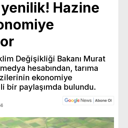
 yenilik! Hazine
konomiye
yor
İklim Değişikliği Bakanı Murat
 medya hesabından, tarıma
azilerinin ekonomiye
ili bir paylaşımda bulundu.
56