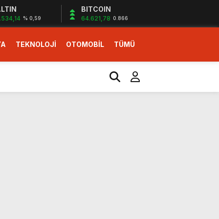
LTIN
BITCOIN
.534,14
64.621,78
% 0,59
0.866
YA
TEKNOLOJİ
OTOMOBİL
TÜMÜ
ı
i erken başlattık”