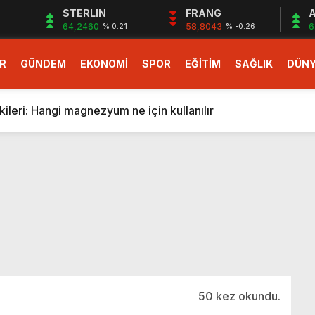
STERLIN
FRANG
A
64,2460
58,8043
6
% 0.21
% -0.26
R
GÜNDEM
EKONOMİ
SPOR
EĞİTİM
SAĞLIK
DÜN
larlık dev teklif
fonlara gelecek yeni özellikler belli oldu
ileri: Hangi magnezyum ne için kullanılır
1 Nisan’da başlıyor
r, nükleer füzyon roketini ateşledi
 destekli 6G, 2030’da kullanıma sunulacak
n heyecanlandıran kulis! Bakanlıklar sayı konusunda anlaşt
nin Borcunu Ödeyebilir
esi ilgilendiren düzenleme! Sayılar tümden değişti
tartışması! Bakan Tekin’den “Sıkıntı yaşanmaması için takvim
larlık dev teklif
50 kez okundu.
fonlara gelecek yeni özellikler belli oldu