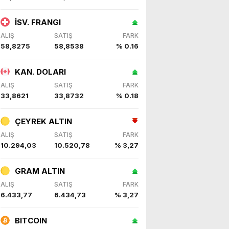
İSV. FRANGI
ALIŞ
SATIŞ
FARK
58,8275
58,8538
% 0.16
KAN. DOLARI
ALIŞ
SATIŞ
FARK
33,8621
33,8732
% 0.18
ÇEYREK ALTIN
ALIŞ
SATIŞ
FARK
10.294,03
10.520,78
% 3,27
GRAM ALTIN
ALIŞ
SATIŞ
FARK
6.433,77
6.434,73
% 3,27
BITCOIN