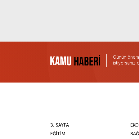
Günün önemli
istiyorsanız
3. SAYFA
EK
EĞİTİM
SAĞ