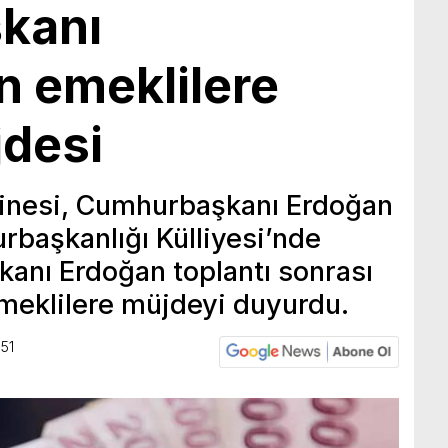
kanı
n emeklilere
desi
binesi, Cumhurbaşkanı Erdoğan
başkanlığı Külliyesi’nde
anı Erdoğan toplantı sonrası
meklilere müjdeyi duyurdu.
:51