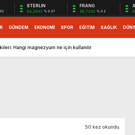
STERLIN
FRANG
A
64,2443
58,7242
6
.02
% 0.07
% 0.2
R
GÜNDEM
EKONOMİ
SPOR
EĞİTİM
SAĞLIK
DÜN
larlık dev teklif
fonlara gelecek yeni özellikler belli oldu
ileri: Hangi magnezyum ne için kullanılır
1 Nisan’da başlıyor
r, nükleer füzyon roketini ateşledi
 destekli 6G, 2030’da kullanıma sunulacak
n heyecanlandıran kulis! Bakanlıklar sayı konusunda anlaşt
nin Borcunu Ödeyebilir
esi ilgilendiren düzenleme! Sayılar tümden değişti
tartışması! Bakan Tekin’den “Sıkıntı yaşanmaması için takvim
larlık dev teklif
50 kez okundu.
fonlara gelecek yeni özellikler belli oldu