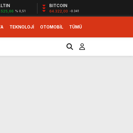
LTIN
BITCOIN
.525,66
64.322,00
% 0,51
-0.341
YA
TEKNOLOJİ
OTOMOBİL
TÜMÜ
ı
i erken başlattık”