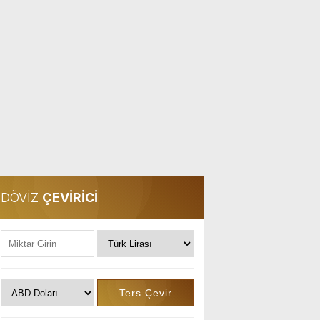
DÖVİZ
ÇEVİRİCİ