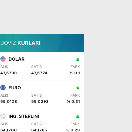
DÖVİZ
KURLARI
DOLAR
ALIŞ
SATIŞ
FARK
47,5738
47,5774
% 0.1
EURO
ALIŞ
SATIŞ
FARK
55,0108
55,0293
% 0.31
İNG. STERLİNİ
ALIŞ
SATIŞ
FARK
64,1700
64,1785
% 0.29