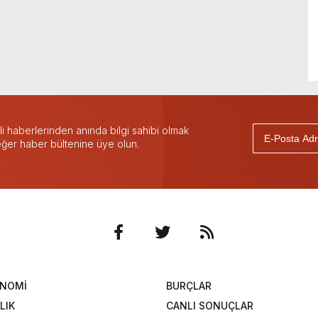
 haberlerinden anında bilgi sahibi olmak
 eğer haber bültenine üye olun.
ONOMİ
BURÇLAR
LIK
CANLI SONUÇLAR