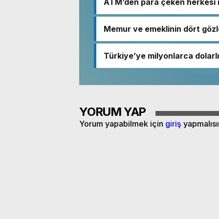
ATM’den para çeken herkesi i
Memur ve emeklinin dört gözl
Türkiye’ye milyonlarca dolarlı
YORUM YAP
Yorum yapabilmek için
giriş
yapmalısı