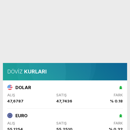
DÖVİZ
KURLARI
DOLAR
ALIŞ
SATIŞ
FARK
47,6787
47,7436
% 0.18
EURO
ALIŞ
SATIŞ
FARK
55,1254
55,2510
% 0.32