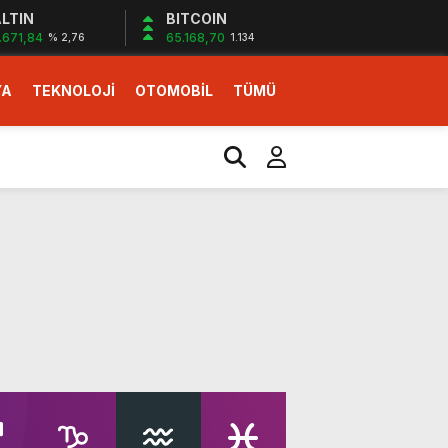
LTIN
BITCOIN
.671,84
65.168,70
% 2,76
1.134
YA
TEKNOLOJİ
OTOMOBİL
TÜMÜ
ı
i erken başlattık”