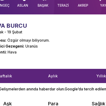
ENGEÇ
ASLAN
BAŞAK
TERAZİ
AKREP
YA
VA BURCU
ak - 19 Şubat
su:
Özgür olmayı biliyorum.
ici Gezegeni:
Uranüs
nti:
Hava
aftalık
Aylık
Yıllı
Gelişmelerden anında haberdar olun.Google’da tercih edile
Aşk
Para
Sağlık