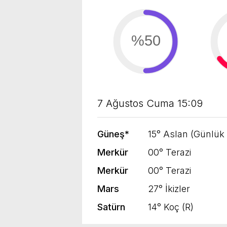
%50
7 Ağustos Cuma 15:09
Güneş
*
15° Aslan (Günlük
Merkür
00° Terazi
Merkür
00° Terazi
Mars
27° İkizler
Satürn
14° Koç (R)