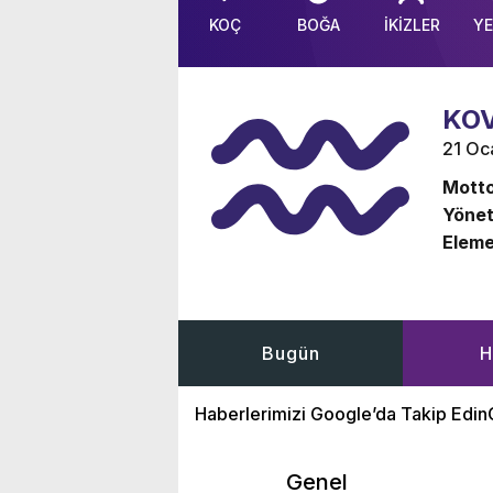
KOÇ
BOĞA
İKİZLER
Y
KO
21 Oc
Motto
Yönet
Eleme
Bugün
H
Haberlerimizi Google’da Takip Edin
Genel