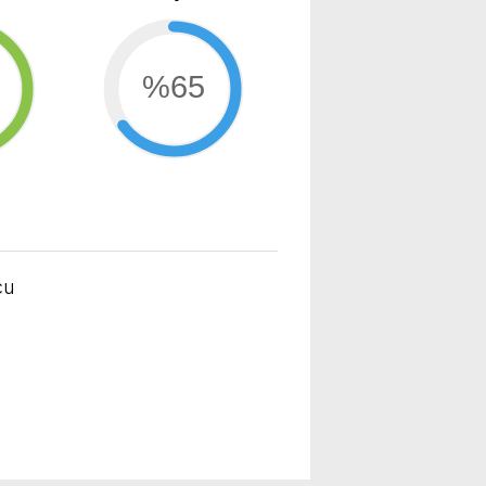
%65
cu