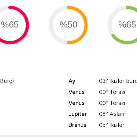
%65
%50
%65
 Burç)
Ay
03° İkizler bur
Venüs
00° Terazi
Venüs
00° Terazi
Jüpiter
08° Aslan
Uranüs
05° İkizler