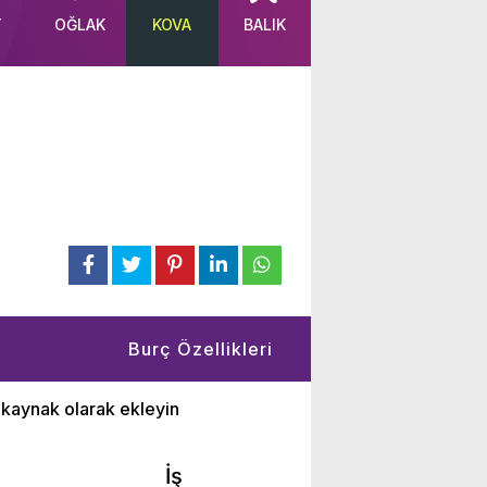
Y
OĞLAK
KOVA
BALIK
k
Burç Özellikleri
nkaynak olarak ekleyin
İş