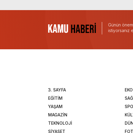
Günün önemli
istiyorsanız
3. SAYFA
EK
EĞİTİM
SAĞ
YAŞAM
SP
MAGAZİN
KÜL
TEKNOLOJİ
DÜ
SİYASET
FOT