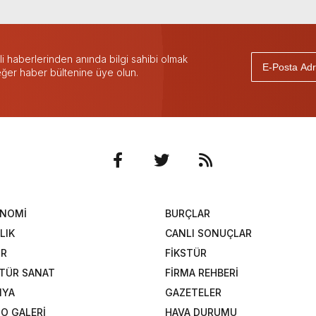
 haberlerinden anında bilgi sahibi olmak
 eğer haber bültenine üye olun.
ONOMİ
BURÇLAR
LIK
CANLI SONUÇLAR
OR
FİKSTÜR
TÜR SANAT
FİRMA REHBERİ
NYA
GAZETELER
O GALERİ
HAVA DURUMU