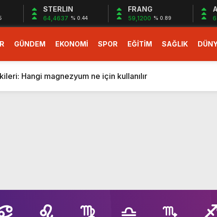
STERLIN
FRANG
A
64,4637
59,1200
6
5
% 0.44
% 0.89
R
GÜNDEM
EKONOMİ
SPOR
EĞİTİM
SAĞLIK
DÜN
larlık dev teklif
fonlara gelecek yeni özellikler belli oldu
ileri: Hangi magnezyum ne için kullanılır
1 Nisan’da başlıyor
r, nükleer füzyon roketini ateşledi
 destekli 6G, 2030’da kullanıma sunulacak
n heyecanlandıran kulis! Bakanlıklar sayı konusunda anlaşt
nin Borcunu Ödeyebilir
esi ilgilendiren düzenleme! Sayılar tümden değişti
tartışması! Bakan Tekin’den “Sıkıntı yaşanmaması için takvim
larlık dev teklif
fonlara gelecek yeni özellikler belli oldu