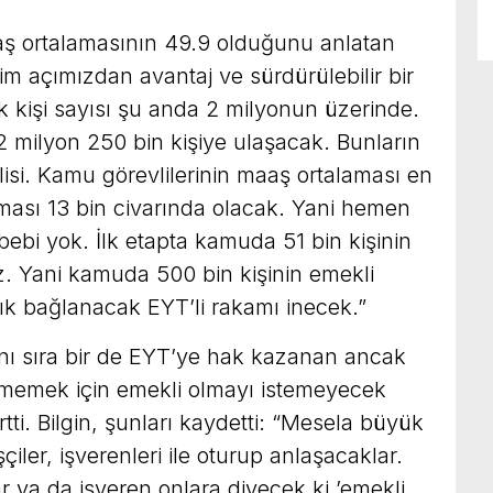
aş ortalamasının 49.9 olduğunu anlatan
izim açımızdan avantaj ve sürdürülebilir bir
kişi sayısı şu anda 2 milyonun üzerinde.
 2 milyon 250 bin kişiye ulaşacak. Bunların
isi. Kamu görevlilerinin maaş ortalaması en
laması 13 bin civarında olacak. Yani hemen
bebi yok. İlk etapta kamuda 51 bin kişinin
. Yani kamuda 500 bin kişinin emekli
k bağlanacak EYT’li rakamı inecek.”
anı sıra bir de EYT’ye hak kazanan ancak
etmemek için emekli olmayı istemeyecek
irtti. Bilgin, şunları kaydetti: “Mesela büyük
şçiler, işverenleri ile oturup anlaşacaklar.
 ya da işveren onlara diyecek ki ’emekli