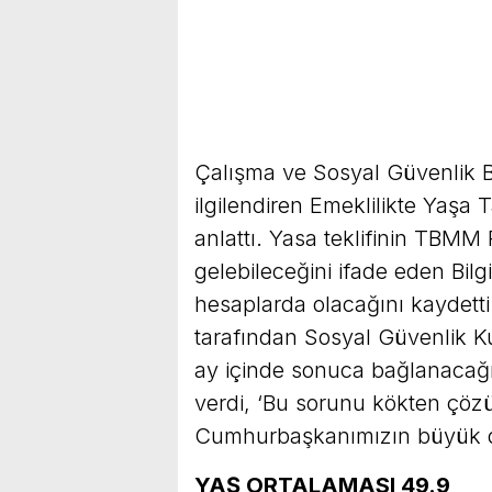
Çalışma ve Sosyal Güvenlik B
ilgilendiren Emeklilikte Yaşa T
anlattı. Yasa teklifinin TBM
gelebileceğini ifade eden Bilgi
hesaplarda olacağını kaydetti.
tarafından Sosyal Güvenlik Ku
ay içinde sonuca bağlanacağı
verdi, ‘Bu sorunu kökten çözü
Cumhurbaşkanımızın büyük des
YAŞ ORTALAMASI 49.9