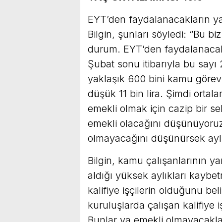
EYT’den faydalanacakların y
Bilgin, şunları söyledi: “Bu b
durum. EYT’den faydalanacak 
Şubat sonu itibarıyla bu sayı
yaklaşık 600 bini kamu görevl
düşük 11 bin lira. Şimdi orta
emekli olmak için cazip bir se
emekli olacağını düşünüyoruz
olmayacağını düşünürsek aylı
Bilgin, kamu çalışanlarının y
aldığı yüksek aylıkları kayb
kalifiye işçilerin olduğunu bel
kuruluşlarda çalışan kalifiye i
Bunlar ya emekli olmayacaklar