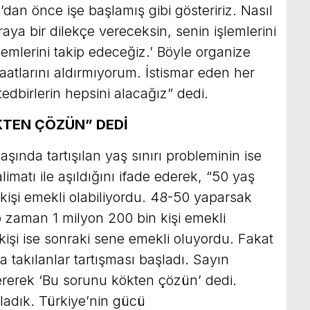
9’dan önce işe başlamış gibi gösteririz. Nasıl
raya bir dilekçe vereceksin, senin işlemlerini
lemlerini takip edeceğiz.’ Böyle organize
aatlarını aldırmıyorum. İstismar eden her
dbirlerin hepsini alacağız” dedi.
TEN ÇÖZÜN” DEDİ
ında tartışılan yaş sınırı probleminin ise
matı ile aşıldığını ifade ederek, “50 yaş
n kişi emekli olabiliyordu. 48-50 yaparsak
 o zaman 1 milyon 200 bin kişi emekli
 kişi ise sonraki sene emekli oluyordu. Fakat
akılanlar tartışması başladı. Sayın
rerek ‘Bu sorunu kökten çözün’ dedi.
ladık. Türkiye’nin gücü