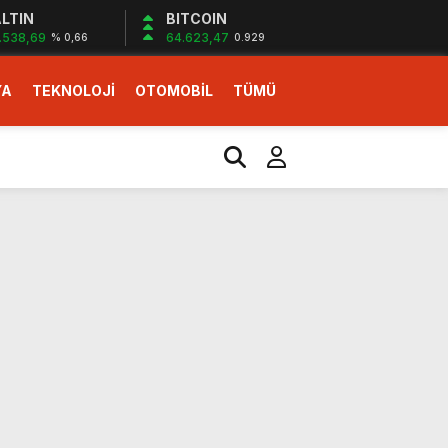
LTIN
BITCOIN
.538,69
64.623,47
% 0,66
0.929
YA
TEKNOLOJİ
OTOMOBİL
TÜMÜ
ı
i erken başlattık”