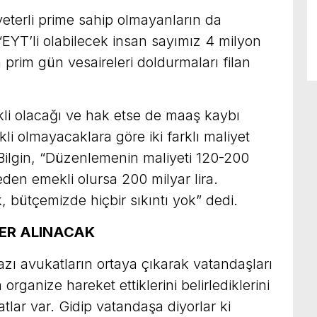
terli prime sahip olmayanların da
EYT’li olabilecek insan sayımız 4 milyon
n prim gün vesaireleri doldurmaları filan
kli olacağı ve hak etse de maaş kaybı
 olmayacaklara göre iki farklı maliyet
. Bilgin, “Düzenlemenin maliyeti 120-200
eden emekli olursa 200 milyar lira.
, bütçemizde hiçbir sıkıntı yok” dedi.
LER ALINACAK
zı avukatların ortaya çıkarak vatandaşları
 organize hareket ettiklerini belirlediklerini
tlar var. Gidip vatandaşa diyorlar ki