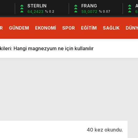
STERLIN
FRANG
A
64,2423
59,0072
6
8
% 0.2
% 0.07
R
GÜNDEM
EKONOMİ
SPOR
EĞİTİM
SAĞLIK
DÜN
larlık dev teklif
fonlara gelecek yeni özellikler belli oldu
ileri: Hangi magnezyum ne için kullanılır
1 Nisan’da başlıyor
r, nükleer füzyon roketini ateşledi
 destekli 6G, 2030’da kullanıma sunulacak
n heyecanlandıran kulis! Bakanlıklar sayı konusunda anlaşt
nin Borcunu Ödeyebilir
esi ilgilendiren düzenleme! Sayılar tümden değişti
tartışması! Bakan Tekin’den “Sıkıntı yaşanmaması için takvim
larlık dev teklif
40 kez okundu.
fonlara gelecek yeni özellikler belli oldu