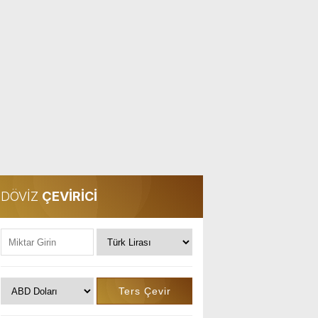
DÖVİZ
ÇEVİRİCİ