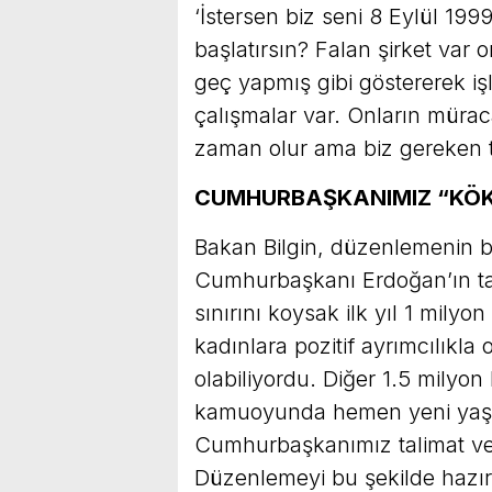
‘İstersen biz seni 8 Eylül 199
başlatırsın? Falan şirket var o
geç yapmış gibi göstererek iş
çalışmalar var. Onların mürac
zaman olur ama biz gereken te
CUMHURBAŞKANIMIZ “KÖK
Bakan Bilgin, düzenlemenin baş
Cumhurbaşkanı Erdoğan’ın tali
sınırını koysak ilk yıl 1 milyo
kadınlara pozitif ayrımcılıkla
olabiliyordu. Diğer 1.5 milyon
kamuoyunda hemen yeni yaşa t
Cumhurbaşkanımız talimat ve
Düzenlemeyi bu şekilde hazır