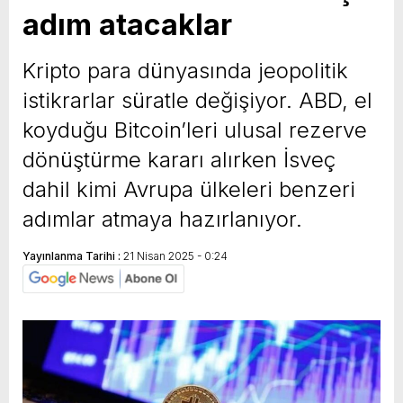
adım atacaklar
yeni özellikler belli oldu
Kripto para dünyasında jeopolitik
istikrarlar süratle değişiyor. ABD, el
koyduğu Bitcoin’leri ulusal rezerve
dönüştürme kararı alırken İsveç
dahil kimi Avrupa ülkeleri benzeri
adımlar atmaya hazırlanıyor.
Yayınlanma Tarihi :
21 Nisan 2025 - 0:24