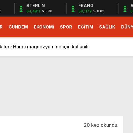
STERLIN
FRANG
A
64,4811
59,1179
6
2
% 0.38
% 0.82
R
GÜNDEM
EKONOMİ
SPOR
EĞİTİM
SAĞLIK
DÜN
larlık dev teklif
fonlara gelecek yeni özellikler belli oldu
ileri: Hangi magnezyum ne için kullanılır
1 Nisan’da başlıyor
r, nükleer füzyon roketini ateşledi
 destekli 6G, 2030’da kullanıma sunulacak
n heyecanlandıran kulis! Bakanlıklar sayı konusunda anlaşt
nin Borcunu Ödeyebilir
esi ilgilendiren düzenleme! Sayılar tümden değişti
tartışması! Bakan Tekin’den “Sıkıntı yaşanmaması için takvim
larlık dev teklif
20 kez okundu.
fonlara gelecek yeni özellikler belli oldu