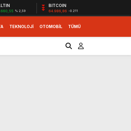
LTIN
BITCOIN
.660,55
64.986,86
% 2,59
-0.211
YA
TEKNOLOJİ
OTOMOBİL
TÜMÜ
ı
i erken başlattık”