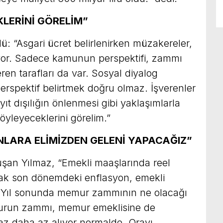
LERİNİ GÖRELİM”
ü: “Asgari ücret belirlenirken müzakereler,
or. Sadece kamunun perspektifi, zammı
eren tarafları da var. Sosyal diyalog
spektif belirtmek doğru olmaz. İşverenler
yıt dışılığın önlenmesi gibi yaklaşımlarla
öyleyeceklerini görelim.”
ANLARA ELİMİZDEN GELENİ YAPACAĞIZ”
uşan Yılmaz, “Emekli maaşlarında reel
ncak son dönemdeki enflasyon, emekli
. Yıl sonunda memur zammının ne olacağı
murun zammı, memur emeklisine de
raz daha az alıyor normalde. Orayı