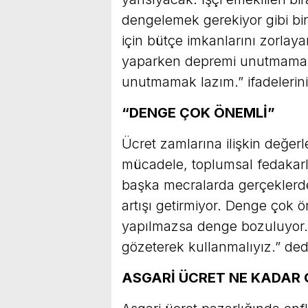
dengelemek gerekiyor gibi bir
için bütçe imkanlarını zorla
yaparken depremi unutmamak
unutmamak lazım.” ifadelerini
“DENGE ÇOK ÖNEMLİ”
Ücret zamlarına ilişkin değer
mücadele, toplumsal fedakarl
başka mecralarda gerçeklerde
artışı getirmiyor. Denge çok ö
yapılmazsa denge bozuluyor. 
gözeterek kullanmalıyız.” ded
ASGARİ ÜCRET NE KADAR