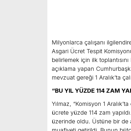
Milyonlarca çalışanı ilgilendiren
Asgari Ücret Tespit Komisyonu,
belirlemek için ilk toplantısı
açıklama yapan Cumhurbaşka
mevzuat gereği 1 Aralık’ta ça
“BU YIL YÜZDE 114 ZAM YA
Yılmaz, “Komisyon 1 Aralık’ta
ücrete yüzde 114 zam yapıldı.
üzerinde oldu. Üstüne bir de 
muafiyeti getirildi. Bunun bütç