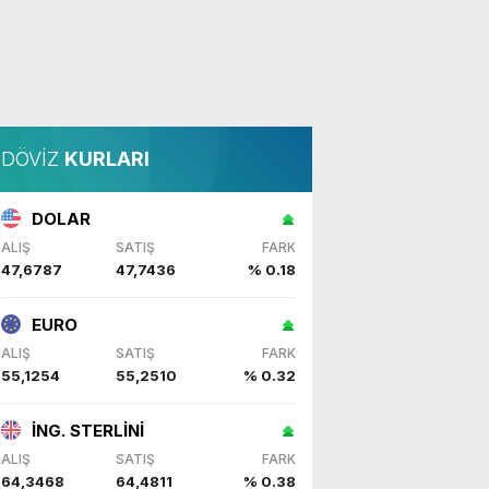
DÖVİZ
KURLARI
DOLAR
ALIŞ
SATIŞ
FARK
47,6787
47,7436
% 0.18
EURO
ALIŞ
SATIŞ
FARK
55,1254
55,2510
% 0.32
İNG. STERLİNİ
ALIŞ
SATIŞ
FARK
64,3468
64,4811
% 0.38