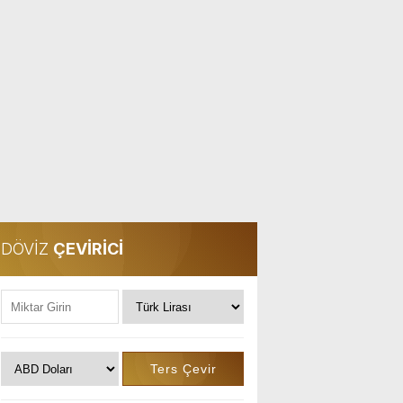
DÖVİZ
ÇEVİRİCİ