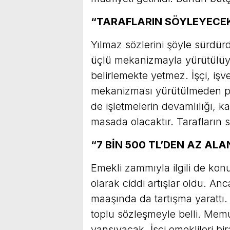
“TARAFLARIN SÖYLEYECEK
Yılmaz sözlerini şöyle sürdürd
üçlü mekanizmayla yürütülüy
belirlemekte yetmez. İşçi, işv
mekanizması yürütülmeden per
de işletmelerin devamlılığı, ka
masada olacaktır. Tarafların s
“7 BİN 500 TL’DEN AZ AL
Emekli zammıyla ilgili de kon
olarak ciddi artışlar oldu. A
maaşında da tartışma yarattı
toplu sözleşmeyle belli. Me
yansıyacak. İşçi emeklileri bi