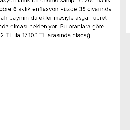
lasyon kritik bir öneme sahip. Yüzde 65’lik
 göre 6 aylık enflasyon yüzde 38 civarında
ah payının da eklenmesiyle asgari ücret
da olması bekleniyor. Bu oranlara göre
62 TL ila 17.103 TL arasında olacağı