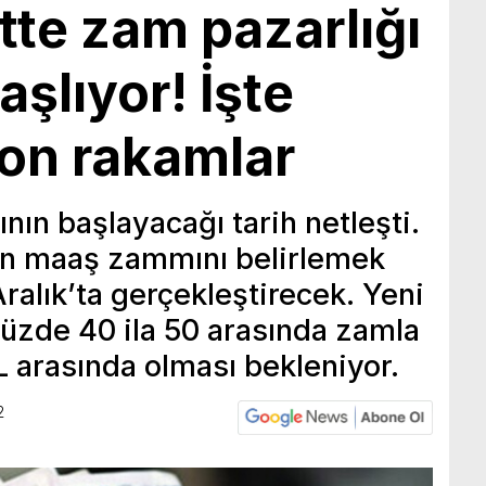
tte zam pazarlığı
aşlıyor! İşte
on rakamlar
ının başlayacağı tarih netleşti.
ın maaş zammını belirlemek
1 Aralık’ta gerçekleştirecek. Yeni
yüzde 40 ila 50 arasında zamla
TL arasında olması bekleniyor.
2