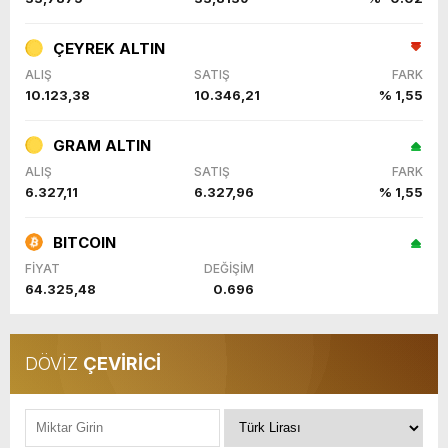
ÇEYREK ALTIN
ALIŞ
SATIŞ
FARK
10.123,38
10.346,21
% 1,55
GRAM ALTIN
ALIŞ
SATIŞ
FARK
6.327,11
6.327,96
% 1,55
BITCOIN
FİYAT
DEĞİŞİM
64.325,48
0.696
DÖVİZ
ÇEVİRİCİ