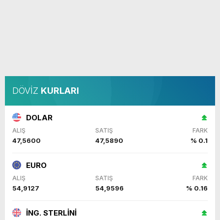
DÖVİZ
KURLARI
DOLAR
ALIŞ
SATIŞ
FARK
47,5600
47,5890
% 0.1
EURO
ALIŞ
SATIŞ
FARK
54,9127
54,9596
% 0.16
İNG. STERLİNİ