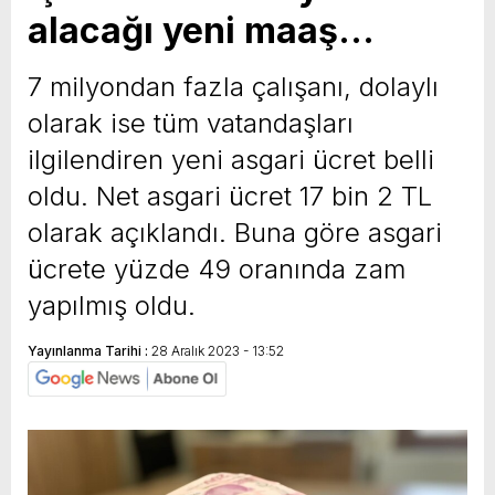
alacağı yeni maaş…
yeni özellikler belli oldu
7 milyondan fazla çalışanı, dolaylı
olarak ise tüm vatandaşları
ilgilendiren yeni asgari ücret belli
oldu. Net asgari ücret 17 bin 2 TL
olarak açıklandı. Buna göre asgari
ücrete yüzde 49 oranında zam
yapılmış oldu.
Yayınlanma Tarihi :
28 Aralık 2023 - 13:52