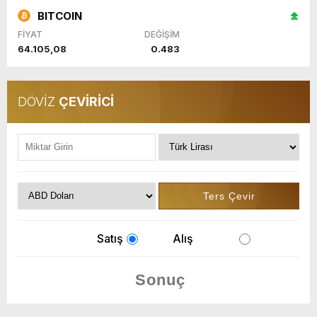
BITCOIN
FİYAT
DEĞİŞİM
64.105,08
0.483
DÖVİZ
ÇEVİRİCİ
Satış
Alış