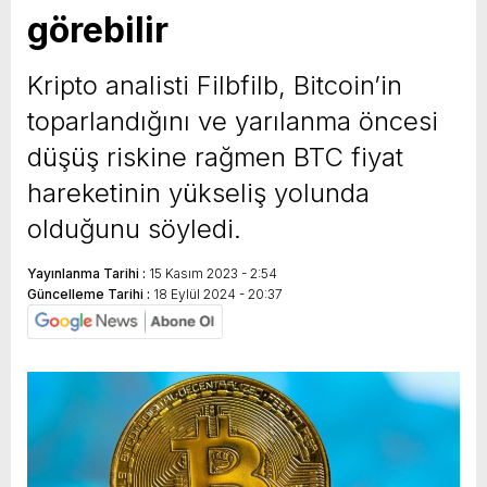
görebilir
yeni özellikler belli oldu
Kripto analisti Filbfilb, Bitcoin’in
toparlandığını ve yarılanma öncesi
düşüş riskine rağmen BTC fiyat
hareketinin yükseliş yolunda
olduğunu söyledi.
Yayınlanma Tarihi :
15 Kasım 2023 - 2:54
Güncelleme Tarihi :
18 Eylül 2024 - 20:37