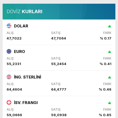
DÖVİZ
KURLARI
DOLAR
ALIŞ
SATIŞ
FARK
47,7022
47,7064
% 0.17
EURO
ALIŞ
SATIŞ
FARK
55,2331
55,2454
% 0.41
İNG. STERLİNİ
ALIŞ
SATIŞ
FARK
64,4604
64,4777
% 0.46
İSV. FRANGI
ALIŞ
SATIŞ
FARK
59,0666
59,0938
% 0.85