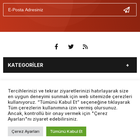
KATEGORİLER
3. SAYFA
EKONOMİ
SAYFALAR
EĞİTİM
SAĞLIK
Tercihlerinizi ve tekrar ziyaretlerinizi hatırlayarak size
en uygun deneyimi sunmak için web sitemizde çerezleri
YAŞAM
SPOR
kullanıyoruz. “Tümünü Kabul Et” seçeneğine tıklayarak
BURÇLAR
CANLI BORSA
MAGAZİN
KÜLTÜR SANAT
Tüm çerezlerin kullanımına izin vermiş olursunuz.
CANLI SONUÇLAR
CANLI TV
Ancak, kontrollü bir onay vermek için "Çerez
Web sitemizde yer alan haber içerikleri izin alınmadan,
TEKNOLOJİ
DÜNYA
Ayarları"nı ziyaret edebilirsiniz.
kaynak gösterilerek dahi iktibas edilemez. Kanuna aykırı ve
FİKSTÜR
FİRMA EKLE
SİYASET
FOTO GALERİ
izinsiz olarak kopyalanamaz, başka yerde yayınlanamaz.
FİRMA REHBERİ
GAZETE OKU
Çerez Ayarları
Tümünü Kabul Et
BİYOGRAFİLER
VIDEO GALERİ
GAZETELER
HABER GÖNDER