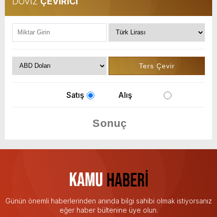
DÖVİZ
ÇEVİRİCİ
Satış
Alış
Günün önemli haberlerinden anında bilgi sahibi olmak istiyorsanız
eğer haber bültenine üye olun.