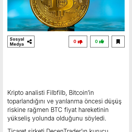
Sosyal
0
0
Medya
Kripto analisti Filbfilb, Bitcoin’in
toparlandığını ve yarılanma öncesi düşüş
riskine rağmen BTC fiyat hareketinin
yükseliş yolunda olduğunu söyledi.
Ticaret şirketi DecenTrader’ın kurucu