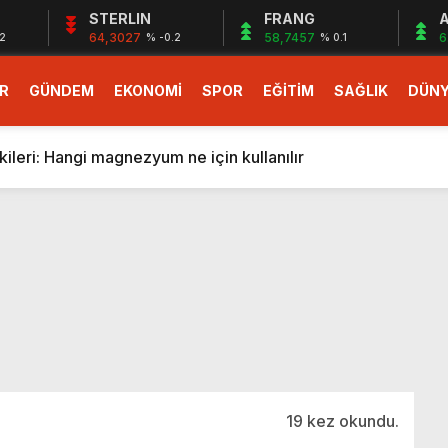
STERLIN
FRANG
A
64,3027
58,7457
6
12
% -0.2
% 0.1
R
GÜNDEM
EKONOMİ
SPOR
EĞİTİM
SAĞLIK
DÜN
larlık dev teklif
fonlara gelecek yeni özellikler belli oldu
ileri: Hangi magnezyum ne için kullanılır
1 Nisan’da başlıyor
r, nükleer füzyon roketini ateşledi
 destekli 6G, 2030’da kullanıma sunulacak
n heyecanlandıran kulis! Bakanlıklar sayı konusunda anlaşt
nin Borcunu Ödeyebilir
esi ilgilendiren düzenleme! Sayılar tümden değişti
tartışması! Bakan Tekin’den “Sıkıntı yaşanmaması için takvim
larlık dev teklif
19 kez okundu.
fonlara gelecek yeni özellikler belli oldu