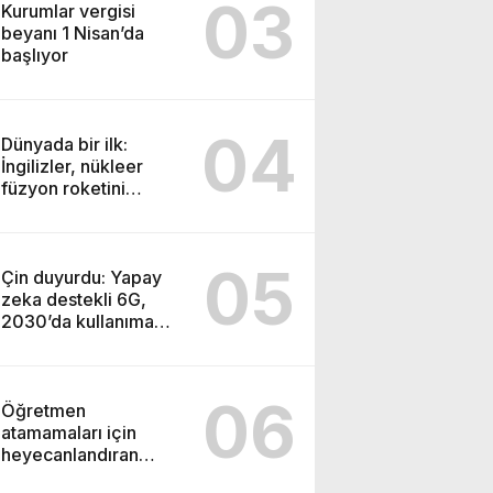
03
Kurumlar vergisi
beyanı 1 Nisan’da
başlıyor
04
Dünyada bir ilk:
İngilizler, nükleer
füzyon roketini
ateşledi
05
Çin duyurdu: Yapay
zeka destekli 6G,
2030’da kullanıma
sunulacak
06
Öğretmen
atamamaları için
heyecanlandıran
kulis! Bakanlıklar sayı