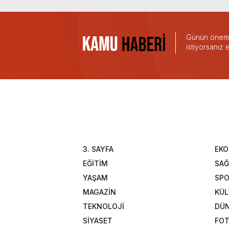
Günün önemli
istiyorsanız
3. SAYFA
EK
EĞİTİM
SAĞ
YAŞAM
SP
MAGAZİN
KÜL
TEKNOLOJİ
DÜ
SİYASET
FOT