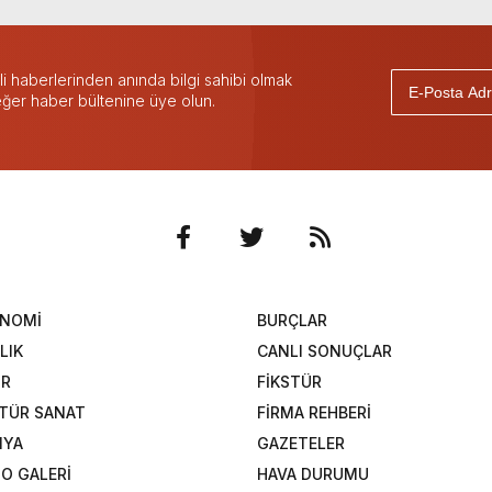
 haberlerinden anında bilgi sahibi olmak
 eğer haber bültenine üye olun.
ONOMİ
BURÇLAR
LIK
CANLI SONUÇLAR
OR
FİKSTÜR
TÜR SANAT
FİRMA REHBERİ
NYA
GAZETELER
O GALERİ
HAVA DURUMU