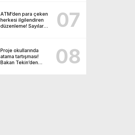
konusunda anlaştı
07
ATM’den para çeken
herkesi ilgilendiren
düzenleme! Sayılar
tümden değişti
08
Proje okullarında
atama tartışması!
Bakan Tekin’den
“Sıkıntı yaşanmaması
için takvimi erken
başlattık” açıklaması
geldi