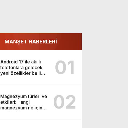
MANŞET HABERLERİ
01
Android 17 ile akıllı
telefonlara gelecek
yeni özellikler belli
oldu
02
Magnezyum türleri ve
etkileri: Hangi
magnezyum ne için
kullanılır