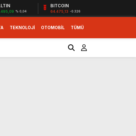
LTIN
BITCOIN
.495,09
64.475,13
% 0,04
-0.326
YA
TEKNOLOJİ
OTOMOBİL
TÜMÜ
ı
i erken başlattık”