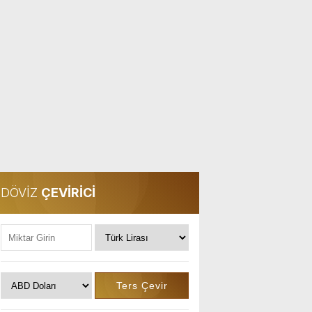
DÖVİZ
ÇEVİRİCİ