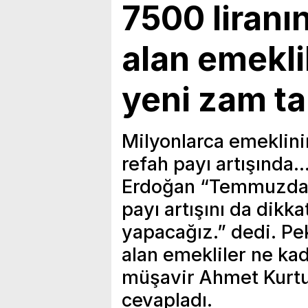
7500 liranı
alan emeklil
yeni zam ta
Milyonlarca emeklini
refah payı artışınd
Erdoğan “Temmuzda e
payı artışını da dikk
yapacağız.” dedi. Pe
alan emekliler ne ka
müşavir Ahmet Kurtul
cevapladı.