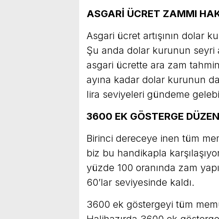
ASGARİ ÜCRET ZAMMI HA
Asgari ücret artışının dolar 
Şu anda dolar kurunun seyri a
asgari ücrette ara zam tahmin
ayına kadar dolar kurunun da
lira seviyeleri gündeme gelebil
3600 EK GÖSTERGE DÜZE
Birinci dereceye inen tüm me
biz bu handikapla karşılaşıyo
yüzde 100 oranında zam yapıl
60’lar seviyesinde kaldı.
3600 ek göstergeyi tüm memur
Halihazırda 3600 ek gösterge