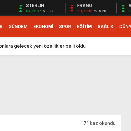
STERLIN
FRANG
A
64,2607
58,7985
6
7
% 0.24
% -0.26
R
GÜNDEM
EKONOMİ
SPOR
EĞİTİM
SAĞLIK
DÜN
larlık dev teklif
fonlara gelecek yeni özellikler belli oldu
ileri: Hangi magnezyum ne için kullanılır
1 Nisan’da başlıyor
r, nükleer füzyon roketini ateşledi
 destekli 6G, 2030’da kullanıma sunulacak
n heyecanlandıran kulis! Bakanlıklar sayı konusunda anlaşt
nin Borcunu Ödeyebilir
esi ilgilendiren düzenleme! Sayılar tümden değişti
tartışması! Bakan Tekin’den “Sıkıntı yaşanmaması için takvim
larlık dev teklif
71 kez okundu.
fonlara gelecek yeni özellikler belli oldu