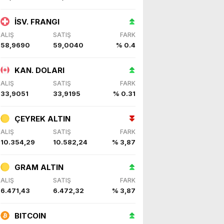
İSV. FRANGI
ALIŞ
SATIŞ
FARK
58,9690
59,0040
% 0.4
KAN. DOLARI
ALIŞ
SATIŞ
FARK
33,9051
33,9195
% 0.31
ÇEYREK ALTIN
ALIŞ
SATIŞ
FARK
10.354,29
10.582,24
% 3,87
GRAM ALTIN
ALIŞ
SATIŞ
FARK
6.471,43
6.472,32
% 3,87
BITCOIN