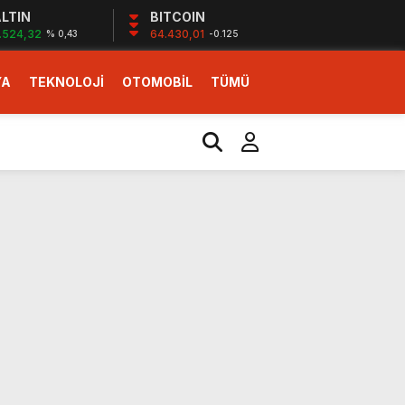
LTIN
BITCOIN
.524,32
64.430,01
% 0,43
-0.125
YA
TEKNOLOJİ
OTOMOBİL
TÜMÜ
ı
i erken başlattık”