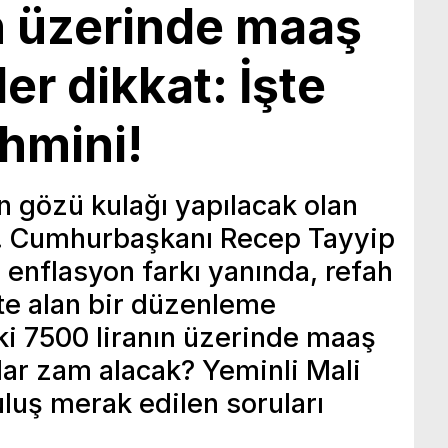
n üzerinde maaş
er dikkat: İşte
hmini!
n gözü kulağı yapılacak olan
a… Cumhurbaşkanı Recep Tayyip
nflasyon farkı yanında, refah
ate alan bir düzenleme
ki 7500 liranın üzerinde maaş
dar zam alacak? Yeminli Mali
uş merak edilen soruları