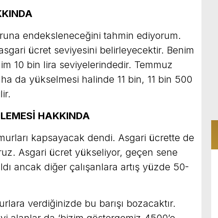
KKINDA
kuruna endeksleneceğini tahmin ediyorum.
sgari ücret seviyesini belirleyecektir. Benim
im 10 bin lira seviyelerindedir. Temmuz
ha da yükselmesi halinde 11 bin, 11 bin 500
ir.
NLEMESİ HAKKINDA
murları kapsayacak dendi. Asgari ücrette de
ruz. Asgari ücret yükseliyor, geçen sene
dı ancak diğer çalışanlara artış yüzde 50-
lara verdiğinizde bu barışı bozacaktır.
yi alanlar da ‘bizim göstergemiz 4500’e