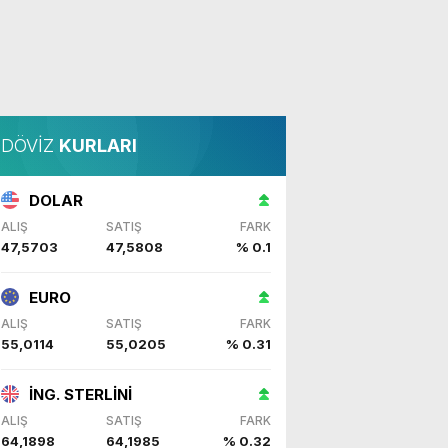
DÖVİZ
KURLARI
DOLAR
ALIŞ
SATIŞ
FARK
47,5703
47,5808
% 0.1
EURO
ALIŞ
SATIŞ
FARK
55,0114
55,0205
% 0.31
İNG. STERLİNİ
ALIŞ
SATIŞ
FARK
64,1898
64,1985
% 0.32