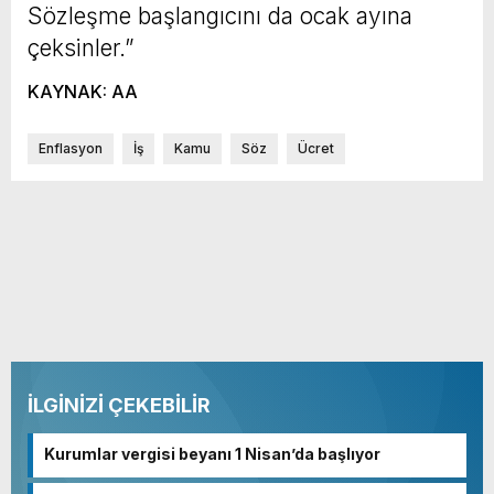
Sözleşme başlangıcını da ocak ayına
çeksinler.”
KAYNAK: AA
Enflasyon
İş
Kamu
Söz
Ücret
İLGİNİZİ ÇEKEBİLİR
Kurumlar vergisi beyanı 1 Nisan’da başlıyor