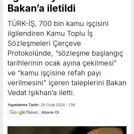
Bakan’a iletildi
yeni özellikler belli oldu
TÜRK-İŞ, 700 bin kamu işçisini
ilgilendiren Kamu Toplu İş
Sözleşmeleri Çerçeve
Protokolünde, “sözleşme başlangıç
tarihlerinin ocak ayına çekilmesi”
ve “kamu işçisine refah payı
verilmesini” içeren taleplerini Bakan
Vedat Işıkhan’a iletti.
Yayınlanma Tarihi :
20 Ocak 2024 - 1:36