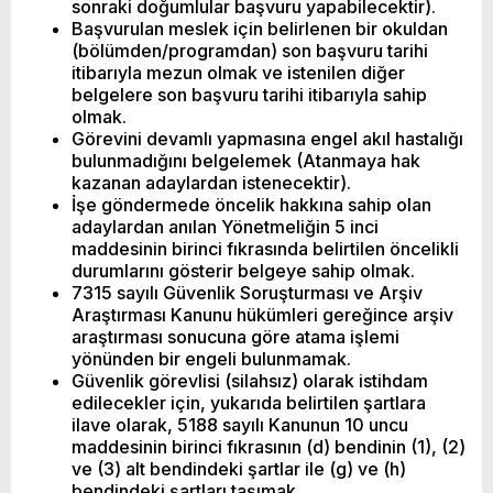
sonraki doğumlular başvuru yapabilecektir).
Başvurulan meslek için belirlenen bir okuldan
(bölümden/programdan) son başvuru tarihi
itibarıyla mezun olmak ve istenilen diğer
belgelere son başvuru tarihi itibarıyla sahip
olmak.
Görevini devamlı yapmasına engel akıl hastalığı
bulunmadığını belgelemek (Atanmaya hak
kazanan adaylardan istenecektir).
İşe göndermede öncelik hakkına sahip olan
adaylardan anılan Yönetmeliğin 5 inci
maddesinin birinci fıkrasında belirtilen öncelikli
durumlarını gösterir belgeye sahip olmak.
7315 sayılı Güvenlik Soruşturması ve Arşiv
Araştırması Kanunu hükümleri gereğince arşiv
araştırması sonucuna göre atama işlemi
yönünden bir engeli bulunmamak.
Güvenlik görevlisi (silahsız) olarak istihdam
edilecekler için, yukarıda belirtilen şartlara
ilave olarak, 5188 sayılı Kanunun 10 uncu
maddesinin birinci fıkrasının (d) bendinin (1), (2)
ve (3) alt bendindeki şartlar ile (g) ve (h)
bendindeki şartları taşımak.