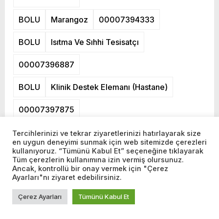
BOLU
Marangoz
00007394333
BOLU
Isıtma Ve Sıhhi Tesisatçı
00007396887
BOLU
Klinik Destek Elemanı (Hastane)
00007397875
BOLU
Özel Güvenlik Görevlisi (Silahsız)
Tercihlerinizi ve tekrar ziyaretlerinizi hatırlayarak size
en uygun deneyimi sunmak için web sitemizde çerezleri
kullanıyoruz. “Tümünü Kabul Et” seçeneğine tıklayarak
00007397890
Tüm çerezlerin kullanımına izin vermiş olursunuz.
Ancak, kontrollü bir onay vermek için "Çerez
BOLU
Ayarları"nı ziyaret edebilirsiniz.
Çerez Ayarları
Tümünü Kabul Et
Hasta Karşılama ve Yönlendirme Görevlisi