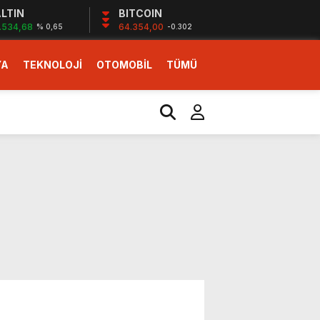
LTIN
BITCOIN
.534,68
64.354,00
% 0,65
-0.302
YA
TEKNOLOJİ
OTOMOBİL
TÜMÜ
ı
i erken başlattık”