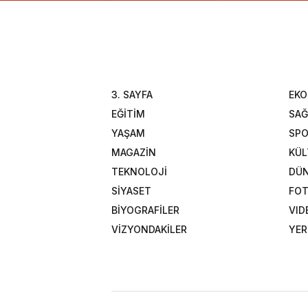
3. SAYFA
EK
EĞİTİM
SAĞ
YAŞAM
SP
MAGAZİN
KÜL
TEKNOLOJİ
DÜ
SİYASET
FOT
BİYOGRAFİLER
VID
VİZYONDAKİLER
YER