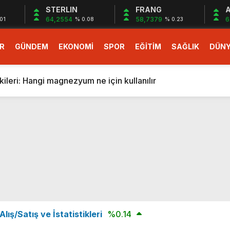
STERLIN
FRANG
A
64,2554
58,7379
6
01
% 0.08
% 0.23
R
GÜNDEM
EKONOMİ
SPOR
EĞİTİM
SAĞLIK
DÜN
larlık dev teklif
fonlara gelecek yeni özellikler belli oldu
ileri: Hangi magnezyum ne için kullanılır
1 Nisan’da başlıyor
r, nükleer füzyon roketini ateşledi
 destekli 6G, 2030’da kullanıma sunulacak
n heyecanlandıran kulis! Bakanlıklar sayı konusunda anlaşt
nin Borcunu Ödeyebilir
esi ilgilendiren düzenleme! Sayılar tümden değişti
tartışması! Bakan Tekin’den “Sıkıntı yaşanmaması için takvim
larlık dev teklif
ış/Satış ve İstatistikleri
%0.14
fonlara gelecek yeni özellikler belli oldu