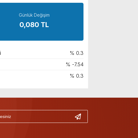
Günlük Değişim
0,080 TL
i
% 0.3
% -7.54
% 0.3