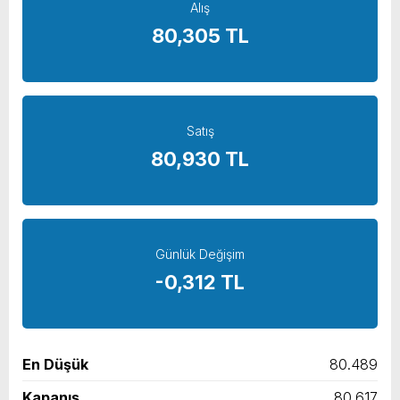
Alış
yeni özellikler belli oldu
80,305 TL
Satış
80,930 TL
Günlük Değişim
-0,312 TL
En Düşük
80.489
Kapanış
80.617