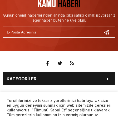
Günün önemli haberlerinden anında bilgi sahibi olmak istiyorsanız
eğer haber bültenine üye olun.
KATEGORİLER
3. SAYFA
EKONOMİ
SAYFALAR
EĞİTİM
SAĞLIK
Tercihlerinizi ve tekrar ziyaretlerinizi hatırlayarak size
en uygun deneyimi sunmak için web sitemizde çerezleri
YAŞAM
SPOR
kullanıyoruz. “Tümünü Kabul Et” seçeneğine tıklayarak
BURÇLAR
CANLI BORSA
MAGAZİN
KÜLTÜR SANAT
Tüm çerezlerin kullanımına izin vermiş olursunuz.