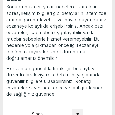
Konumunuza en yakın nöbetçi eczanelerin
takvimi erken başlattık” açıklaması geldi
Android 17 ile akıllı telefonlara gelecek
adres, iletişim bilgileri gibi detaylarını sitemizde
yeni özellikler belli oldu
anında görüntüleyebilir ve ihtiyaç duyduğunuz
eczaneye kolaylıkla erişebilirsiniz. Ancak bazı
eczaneler, icap nöbeti uygulayabilir ya da
mücbir sebeplerle hizmet veremeyebilir. Bu
nedenle yola çıkmadan önce ilgili eczaneyi
telefonla arayarak hizmet durumunu
doğrulamanız önemlidir.
Her zaman güncel kalmak için bu sayfayı
düzenli olarak ziyaret edebilir, ihtiyaç anında
güvenilir bilgilere ulaşabilirsiniz. Nöbetçi
eczaneler sayesinde, gece ve tatil günlerinde
de sağlığınız güvende!