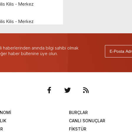
is Kilis - Merkez
is Kilis - Merkez
 haberlerinden anında bilgi sahibi olmak
 eğer haber bültenine üye olun.
ONOMİ
BURÇLAR
LIK
CANLI SONUÇLAR
OR
FİKSTÜR