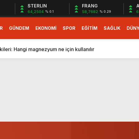
STERLIN
FRANG
A
64,2504
58,7682
6
% 0.1
% 0.29
R
GÜNDEM
EKONOMİ
SPOR
EĞİTİM
SAĞLIK
DÜN
larlık dev teklif
fonlara gelecek yeni özellikler belli oldu
ileri: Hangi magnezyum ne için kullanılır
1 Nisan’da başlıyor
r, nükleer füzyon roketini ateşledi
 destekli 6G, 2030’da kullanıma sunulacak
n heyecanlandıran kulis! Bakanlıklar sayı konusunda anlaşt
nin Borcunu Ödeyebilir
esi ilgilendiren düzenleme! Sayılar tümden değişti
tartışması! Bakan Tekin’den “Sıkıntı yaşanmaması için takvim
larlık dev teklif
fonlara gelecek yeni özellikler belli oldu