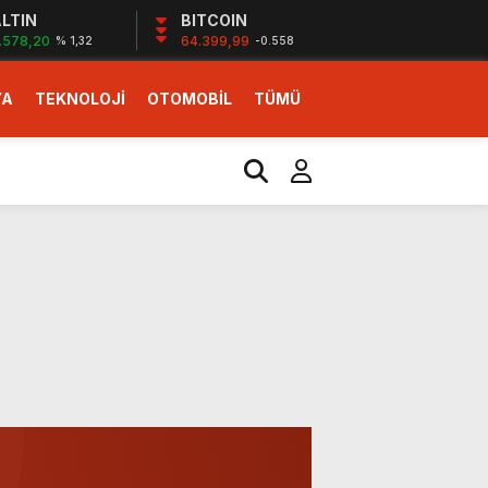
LTIN
BITCOIN
.578,20
64.399,99
% 1,32
-0.558
YA
TEKNOLOJİ
OTOMOBİL
TÜMÜ
ı
i erken başlattık”