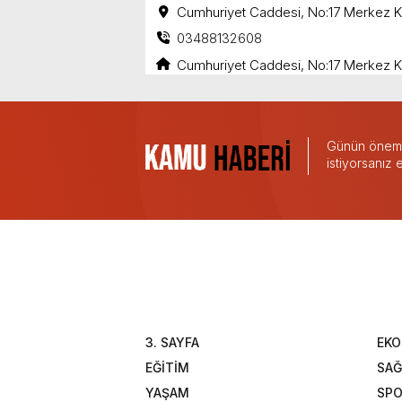
Cumhuriyet Caddesi, No:17 Merkez Kil
03488132608
Cumhuriyet Caddesi, No:17 Merkez Kil
Günün önemli
istiyorsanız
3. SAYFA
EK
EĞİTİM
SAĞ
YAŞAM
SP