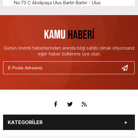
No:73 C Abdipaşa Ulus Bartın Bartın - Ulus
Günün önemli haberlerinden anında bilgi sahibi olmak istiyorsanız
eğer haber bültenine üye olun.
KATEGORİLER
3. SAYFA
EKONOMİ