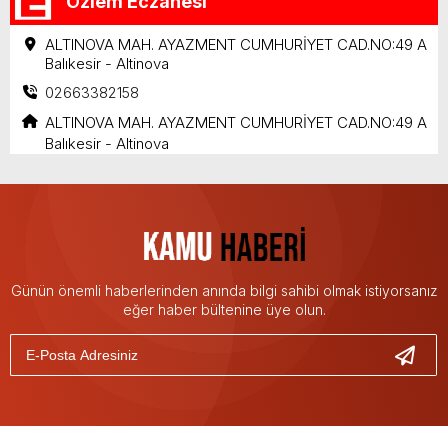
Özlem Eczanesi
ALTINOVA MAH. AYAZMENT CUMHURİYET CAD.NO:49 A
Balıkesir - Altinova
02663382158
ALTINOVA MAH. AYAZMENT CUMHURİYET CAD.NO:49 A
Balıkesir - Altinova
Günün önemli haberlerinden anında bilgi sahibi olmak istiyorsanız
eğer haber bültenine üye olun.