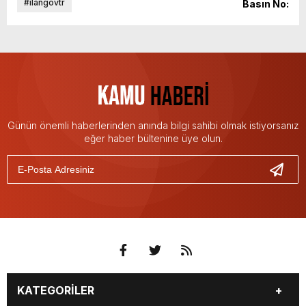
#ilangovtr
Basın No:
Günün önemli haberlerinden anında bilgi sahibi olmak istiyorsanız
eğer haber bültenine üye olun.
KATEGORİLER