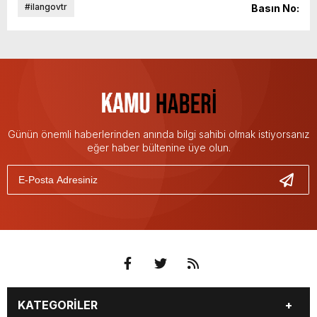
#ilangovtr
Basın No:
Günün önemli haberlerinden anında bilgi sahibi olmak istiyorsanız
eğer haber bültenine üye olun.
KATEGORİLER