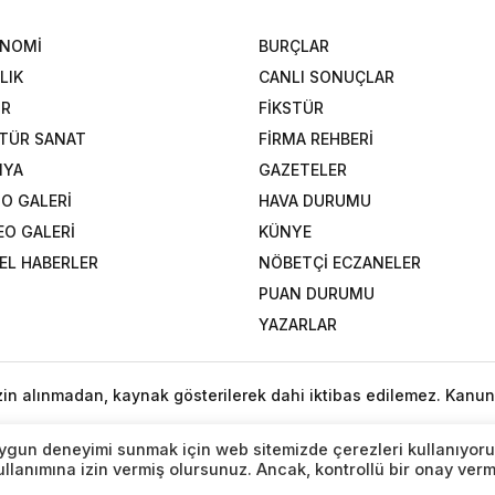
ONOMİ
BURÇLAR
LIK
CANLI SONUÇLAR
OR
FİKSTÜR
TÜR SANAT
FİRMA REHBERİ
NYA
GAZETELER
O GALERİ
HAVA DURUMU
EO GALERİ
KÜNYE
EL HABERLER
NÖBETÇİ ECZANELER
PUAN DURUMU
YAZARLAR
izin alınmadan, kaynak gösterilerek dahi iktibas edilemez. Kanun
n uygun deneyimi sunmak için web sitemizde çerezleri kullanıyoru
lanımına izin vermiş olursunuz. Ancak, kontrollü bir onay ver