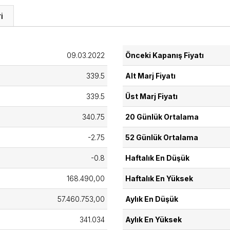
i
09.03.2022
Önceki Kapanış Fiyatı
339.5
Alt Marj Fiyatı
339.5
Üst Marj Fiyatı
340.75
20 Günlük Ortalama
-2.75
52 Günlük Ortalama
-0.8
Haftalık En Düşük
168.490,00
Haftalık En Yüksek
57.460.753,00
Aylık En Düşük
341.034
Aylık En Yüksek