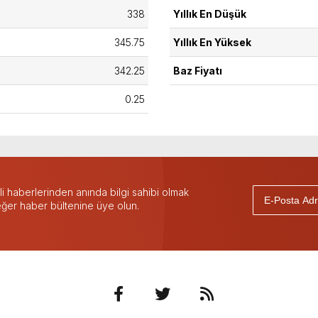
338
Yıllık En Düşük
345.75
Yıllık En Yüksek
342.25
Baz Fiyatı
0.25
 haberlerinden anında bilgi sahibi olmak
 eğer haber bültenine üye olun.