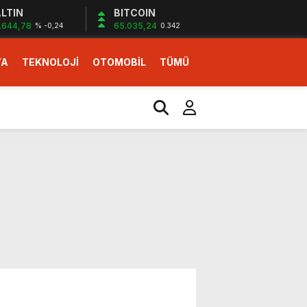
LTIN
BITCOIN
.644,78
65.035,24
% -0,24
0.342
YA
TEKNOLOJİ
OTOMOBİL
TÜMÜ
ı
i erken başlattık”