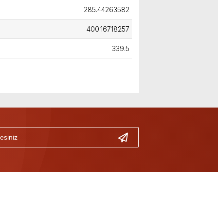
285.44263582
400.16718257
339.5