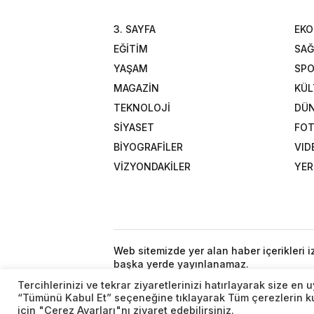
3. SAYFA
EK
EĞİTİM
SAĞ
YAŞAM
SP
MAGAZİN
KÜL
TEKNOLOJİ
DÜ
SİYASET
FOT
BİYOGRAFİLER
VID
VİZYONDAKİLER
YER
Web sitemizde yer alan haber içerikleri 
başka yerde yayınlanamaz.
Tercihlerinizi ve tekrar ziyaretlerinizi hatırlayarak size e
“Tümünü Kabul Et” seçeneğine tıklayarak Tüm çerezlerin kul
için "Çerez Ayarları"nı ziyaret edebilirsiniz.