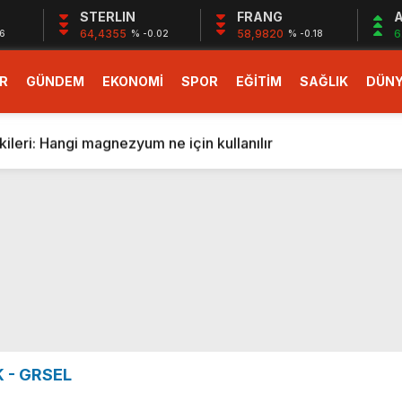
STERLIN
FRANG
A
64,4355
58,9820
6
6
% -0.02
% -0.18
R
GÜNDEM
EKONOMİ
SPOR
EĞİTİM
SAĞLIK
DÜN
larlık dev teklif
fonlara gelecek yeni özellikler belli oldu
ileri: Hangi magnezyum ne için kullanılır
1 Nisan’da başlıyor
r, nükleer füzyon roketini ateşledi
 destekli 6G, 2030’da kullanıma sunulacak
n heyecanlandıran kulis! Bakanlıklar sayı konusunda anlaşt
nin Borcunu Ödeyebilir
esi ilgilendiren düzenleme! Sayılar tümden değişti
tartışması! Bakan Tekin’den “Sıkıntı yaşanmaması için takvim
larlık dev teklif
 - GRSEL
fonlara gelecek yeni özellikler belli oldu