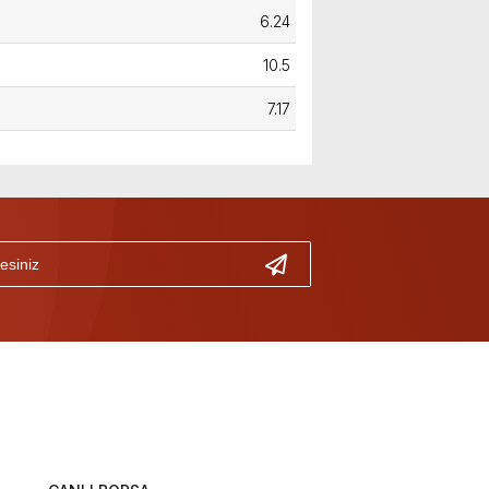
6.24
10.5
7.17