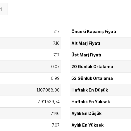
i
7.17
Önceki Kapanış Fiyatı
7.16
Alt Marj Fiyatı
7.17
Üst Marj Fiyatı
0.07
20 Günlük Ortalama
0.99
52 Günlük Ortalama
1.107.088,00
Haftalık En Düşük
7.911.539,74
Haftalık En Yüksek
7.146
Aylık En Düşük
7.07
Aylık En Yüksek