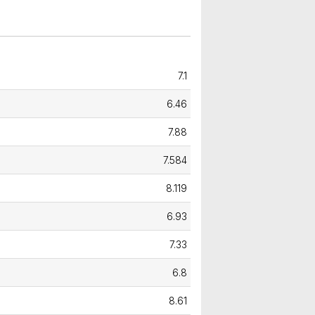
7.1
6.46
7.88
7.584
8.119
6.93
7.33
6.8
8.61