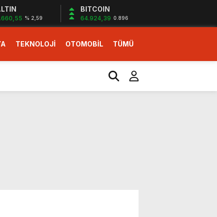
LTIN
BITCOIN
.660,55
64.924,39
% 2,59
0.896
YA
TEKNOLOJİ
OTOMOBİL
TÜMÜ
ı
i erken başlattık”