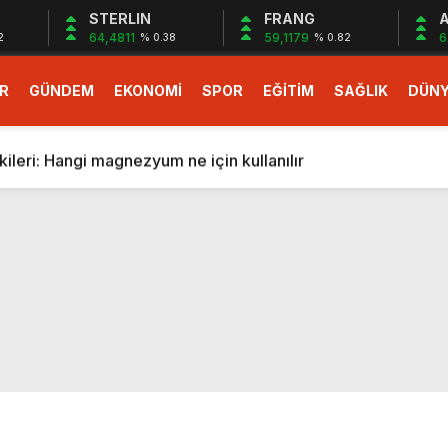
STERLIN
FRANG
A
64,4811
59,1179
6
2
% 0.38
% 0.82
R
GÜNDEM
EKONOMİ
SPOR
EĞİTİM
SAĞLIK
DÜN
larlık dev teklif
fonlara gelecek yeni özellikler belli oldu
ileri: Hangi magnezyum ne için kullanılır
1 Nisan’da başlıyor
r, nükleer füzyon roketini ateşledi
 destekli 6G, 2030’da kullanıma sunulacak
n heyecanlandıran kulis! Bakanlıklar sayı konusunda anlaşt
nin Borcunu Ödeyebilir
esi ilgilendiren düzenleme! Sayılar tümden değişti
tartışması! Bakan Tekin’den “Sıkıntı yaşanmaması için takvim
larlık dev teklif
fonlara gelecek yeni özellikler belli oldu