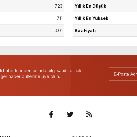
7.23
Yıllık En Düşük
7.11
Yıllık En Yüksek
0.01
Baz Fiyatı
 haberlerinden anında bilgi sahibi olmak
 eğer haber bültenine üye olun.