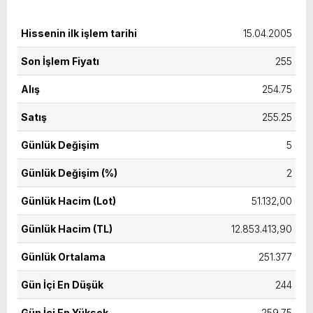
yeni özellikler belli oldu
Hissenin ilk işlem tarihi
15.04.2005
Son İşlem Fiyatı
255
Alış
254.75
Satış
255.25
Günlük Değişim
5
Günlük Değişim (%)
2
Günlük Hacim (Lot)
51.132,00
Günlük Hacim (TL)
12.853.413,90
Günlük Ortalama
251.377
Gün İçi En Düşük
244
Gün İçi En Yüksek
259.75