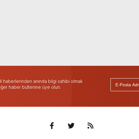
 haberlerinden anında bilgi sahibi olmak
 eğer haber bültenine üye olun.