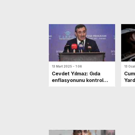
13 Mart 2025 - 1:06
13 Oca
Cevdet Yılmaz: Gıda
Cum
enflasyonunu kontrol
Yard
altına almayı
Yılm
hedefliyoruz
Mily
zam 