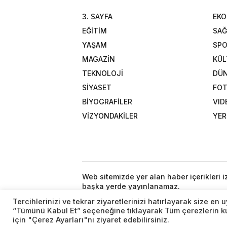
3. SAYFA
EK
EĞİTİM
SAĞ
YAŞAM
SP
MAGAZİN
KÜL
TEKNOLOJİ
DÜ
SİYASET
FOT
BİYOGRAFİLER
VID
VİZYONDAKİLER
YER
Web sitemizde yer alan haber içerikleri 
başka yerde yayınlanamaz.
Tercihlerinizi ve tekrar ziyaretlerinizi hatırlayarak size e
“Tümünü Kabul Et” seçeneğine tıklayarak Tüm çerezlerin kul
için "Çerez Ayarları"nı ziyaret edebilirsiniz.