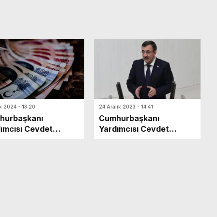
k 2024 - 13:20
24 Aralık 2023 - 14:41
hurbaşkanı
Cumhurbaşkanı
ımcısı Cevdet
Yardımcısı Cevdet
az açıkladı:
Yılmaz: Memur ve
onlarca emekliye ek
memur emeklilerine
geliyor
yüzde 50 civarında zam
yapılacak