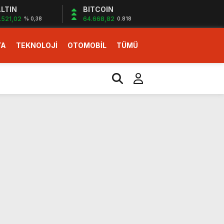
LTIN
BITCOIN
.521,02
64.668,82
% 0,38
0.818
YA
TEKNOLOJİ
OTOMOBİL
TÜMÜ
ı
i erken başlattık”