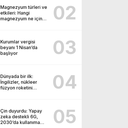
02
Magnezyum türleri ve
etkileri: Hangi
magnezyum ne için
kullanılır
03
Kurumlar vergisi
beyanı 1 Nisan’da
başlıyor
04
Dünyada bir ilk:
İngilizler, nükleer
füzyon roketini
ateşledi
05
Çin duyurdu: Yapay
zeka destekli 6G,
2030’da kullanıma