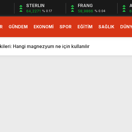
STERLIN
FRANG
A
64,2271
58,9866
6
% 0.17
% 0.04
R
GÜNDEM
EKONOMİ
SPOR
EĞİTİM
SAĞLIK
DÜN
larlık dev teklif
fonlara gelecek yeni özellikler belli oldu
ileri: Hangi magnezyum ne için kullanılır
1 Nisan’da başlıyor
r, nükleer füzyon roketini ateşledi
 destekli 6G, 2030’da kullanıma sunulacak
n heyecanlandıran kulis! Bakanlıklar sayı konusunda anlaşt
nin Borcunu Ödeyebilir
esi ilgilendiren düzenleme! Sayılar tümden değişti
tartışması! Bakan Tekin’den “Sıkıntı yaşanmaması için takvim
larlık dev teklif
fonlara gelecek yeni özellikler belli oldu