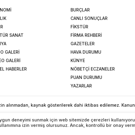
ONOMİ
BURÇLAR
LIK
CANLI SONUÇLAR
OR
FİKSTÜR
TÜR SANAT
FİRMA REHBERİ
NYA
GAZETELER
O GALERİ
HAVA DURUMU
EO GALERİ
KÜNYE
EL HABERLER
NÖBETÇİ ECZANELER
PUAN DURUMU
YAZARLAR
izin alınmadan, kaynak gösterilerek dahi iktibas edilemez. Kanun
n uygun deneyimi sunmak için web sitemizde çerezleri kullanıyoru
lanımına izin vermiş olursunuz. Ancak, kontrollü bir onay ver