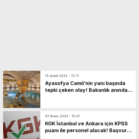
yeni özellikler belli oldu
19 Şubat 2025 - 12:11
Ayasofya Camii’nin yanı başında
tepki çeken olay! Bakanlık anında
harekete geçti
03 Nisan 2024 - 15:47
KGK İstanbul ve Ankara için KPSS
puanı ile personel alacak! Başvuru
şartları neler?