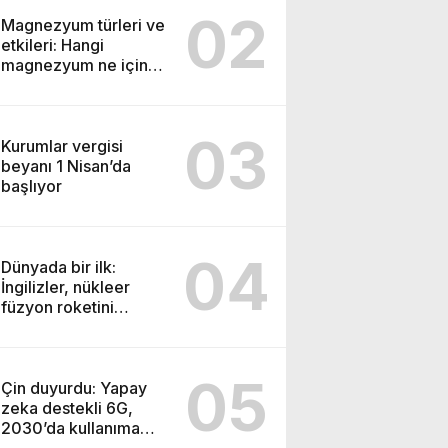
02
Magnezyum türleri ve
etkileri: Hangi
magnezyum ne için
kullanılır
03
Kurumlar vergisi
beyanı 1 Nisan’da
başlıyor
04
Dünyada bir ilk:
İngilizler, nükleer
füzyon roketini
ateşledi
05
Çin duyurdu: Yapay
zeka destekli 6G,
2030’da kullanıma