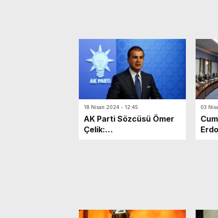
18 Nisan 2024 - 12:45
03 Nis
AK Parti Sözcüsü Ömer
Cum
Çelik:
Erdo
Cumhurbaşkanımızın
MYK’
ekonomi programına
oy k
desteği tamdır