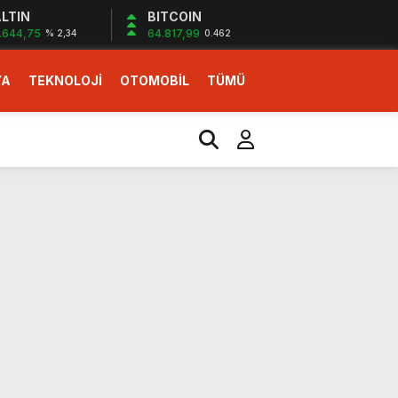
LTIN
BITCOIN
.644,75
64.817,99
% 2,34
0.462
YA
TEKNOLOJİ
OTOMOBİL
TÜMÜ
ı
i erken başlattık”