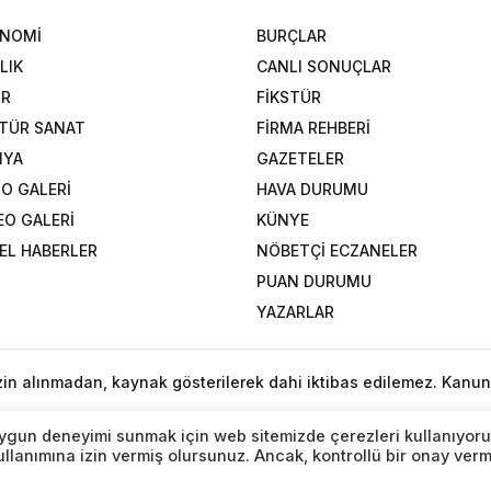
ONOMİ
BURÇLAR
LIK
CANLI SONUÇLAR
OR
FİKSTÜR
TÜR SANAT
FİRMA REHBERİ
NYA
GAZETELER
O GALERİ
HAVA DURUMU
EO GALERİ
KÜNYE
EL HABERLER
NÖBETÇİ ECZANELER
PUAN DURUMU
YAZARLAR
izin alınmadan, kaynak gösterilerek dahi iktibas edilemez. Kanun
n uygun deneyimi sunmak için web sitemizde çerezleri kullanıyoru
lanımına izin vermiş olursunuz. Ancak, kontrollü bir onay ver