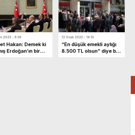
an 2023 - 9:36
12 Ocak 2023 - 14:10
t Hakan: Demek ki
“En düşük emekli aylığı
ış Erdoğan’ın bir
8.500 TL olsun” diye bir
ği
kez daha teklif verildi,
AK Parti ve MHP yine
reddetti