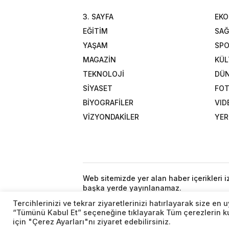
3. SAYFA
EK
EĞİTİM
SAĞ
YAŞAM
SP
MAGAZİN
KÜL
TEKNOLOJİ
DÜ
SİYASET
FOT
BİYOGRAFİLER
VID
VİZYONDAKİLER
YER
Web sitemizde yer alan haber içerikleri 
başka yerde yayınlanamaz.
Tercihlerinizi ve tekrar ziyaretlerinizi hatırlayarak size e
“Tümünü Kabul Et” seçeneğine tıklayarak Tüm çerezlerin kul
için "Çerez Ayarları"nı ziyaret edebilirsiniz.