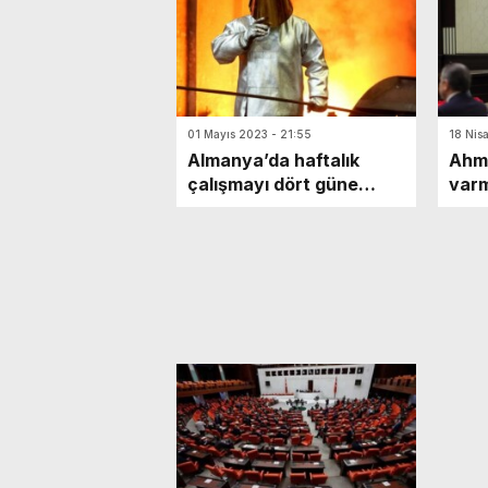
01 Mayıs 2023 - 21:55
18 Nis
Almanya’da haftalık
Ahme
çalışmayı dört güne
varm
düşürme tartışması
bildi