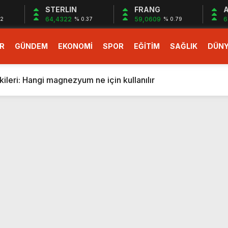
STERLIN
FRANG
A
64,4322
59,0609
6
32
% 0.37
% 0.79
R
GÜNDEM
EKONOMİ
SPOR
EĞİTİM
SAĞLIK
DÜN
larlık dev teklif
fonlara gelecek yeni özellikler belli oldu
ileri: Hangi magnezyum ne için kullanılır
1 Nisan’da başlıyor
r, nükleer füzyon roketini ateşledi
 destekli 6G, 2030’da kullanıma sunulacak
n heyecanlandıran kulis! Bakanlıklar sayı konusunda anlaşt
nin Borcunu Ödeyebilir
esi ilgilendiren düzenleme! Sayılar tümden değişti
tartışması! Bakan Tekin’den “Sıkıntı yaşanmaması için takvim
larlık dev teklif
fonlara gelecek yeni özellikler belli oldu