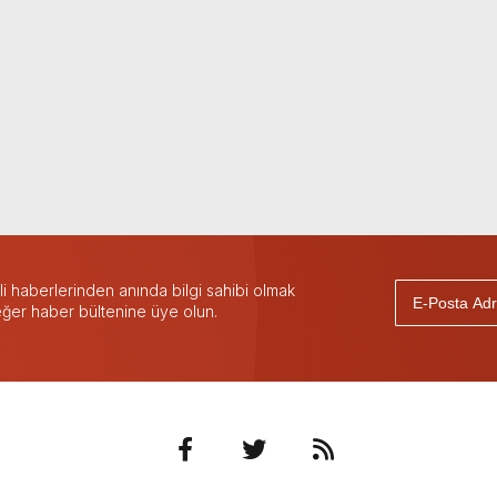
 haberlerinden anında bilgi sahibi olmak
 eğer haber bültenine üye olun.