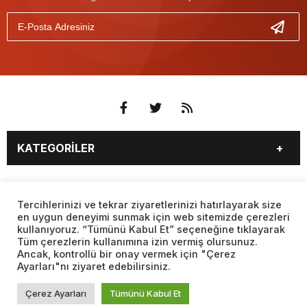
KATEGORİLER
3. SAYFA
EKONOMİ
SAYFALAR
EĞİTİM
SAĞLIK
Tercihlerinizi ve tekrar ziyaretlerinizi hatırlayarak size
en uygun deneyimi sunmak için web sitemizde çerezleri
YAŞAM
SPOR
kullanıyoruz. “Tümünü Kabul Et” seçeneğine tıklayarak
BURÇLAR
CANLI BORSA
MAGAZİN
KÜLTÜR SANAT
Tüm çerezlerin kullanımına izin vermiş olursunuz.
CANLI SONUÇLAR
CANLI TV
Ancak, kontrollü bir onay vermek için "Çerez
Web sitemizde yer alan haber içerikleri izin alınmadan,
TEKNOLOJİ
DÜNYA
Ayarları"nı ziyaret edebilirsiniz.
kaynak gösterilerek dahi iktibas edilemez. Kanuna aykırı ve
FİKSTÜR
FİRMA EKLE
SİYASET
FOTO GALERİ
izinsiz olarak kopyalanamaz, başka yerde yayınlanamaz.
FİRMA REHBERİ
GAZETE OKU
Çerez Ayarları
Tümünü Kabul Et
BİYOGRAFİLER
VIDEO GALERİ