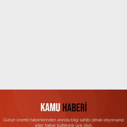
Günün önemli haberlerinden anında bilgi sahibi olmak istiyorsanız
eğer haber bültenine üye olun.