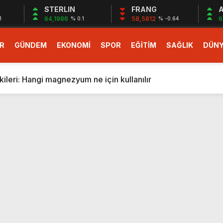
STERLIN
FRANG
A
64,1986
58,5812
6
1
% 0.1
% -0.64
R
GÜNDEM
EKONOMİ
SPOR
EĞİTİM
SAĞLIK
DÜN
larlık dev teklif
fonlara gelecek yeni özellikler belli oldu
ileri: Hangi magnezyum ne için kullanılır
1 Nisan’da başlıyor
r, nükleer füzyon roketini ateşledi
 destekli 6G, 2030’da kullanıma sunulacak
n heyecanlandıran kulis! Bakanlıklar sayı konusunda anlaşt
nin Borcunu Ödeyebilir
esi ilgilendiren düzenleme! Sayılar tümden değişti
tartışması! Bakan Tekin’den “Sıkıntı yaşanmaması için takvim
larlık dev teklif
fonlara gelecek yeni özellikler belli oldu