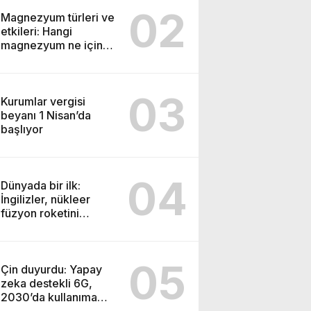
02
Magnezyum türleri ve
etkileri: Hangi
magnezyum ne için
kullanılır
03
Kurumlar vergisi
beyanı 1 Nisan’da
başlıyor
04
Dünyada bir ilk:
İngilizler, nükleer
füzyon roketini
ateşledi
05
Çin duyurdu: Yapay
zeka destekli 6G,
2030’da kullanıma