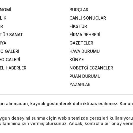
ONOMİ
BURÇLAR
LIK
CANLI SONUÇLAR
OR
FİKSTÜR
TÜR SANAT
FİRMA REHBERİ
NYA
GAZETELER
O GALERİ
HAVA DURUMU
EO GALERİ
KÜNYE
EL HABERLER
NÖBETÇİ ECZANELER
PUAN DURUMU
YAZARLAR
izin alınmadan, kaynak gösterilerek dahi iktibas edilemez. Kanun
n uygun deneyimi sunmak için web sitemizde çerezleri kullanıyoru
lanımına izin vermiş olursunuz. Ancak, kontrollü bir onay ver