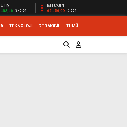
LTIN
BITCOIN
.493,46
64.456,00
% -0,04
-0.804
YA
TEKNOLOJİ
OTOMOBİL
TÜMÜ
ı
i erken başlattık”