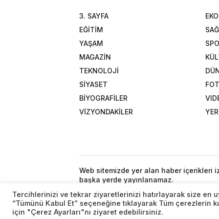
3. SAYFA
EK
EĞİTİM
SAĞ
YAŞAM
SP
MAGAZİN
KÜL
TEKNOLOJİ
DÜ
SİYASET
FOT
BİYOGRAFİLER
VID
VİZYONDAKİLER
YER
Web sitemizde yer alan haber içerikleri 
başka yerde yayınlanamaz.
Tercihlerinizi ve tekrar ziyaretlerinizi hatırlayarak size e
“Tümünü Kabul Et” seçeneğine tıklayarak Tüm çerezlerin kul
için "Çerez Ayarları"nı ziyaret edebilirsiniz.