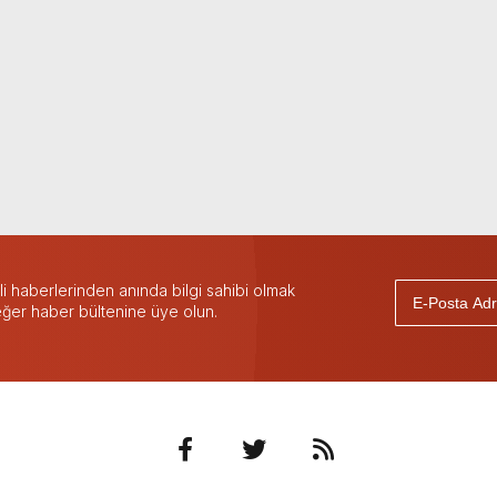
 haberlerinden anında bilgi sahibi olmak
 eğer haber bültenine üye olun.